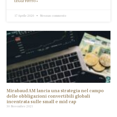
LEGGI TUTTO »
17 Aprile 2020
Nessun commento
Mirabaud AM lancia una strategia nel campo
delle obbligazioni convertibili globali
incentrata sulle small e mid cap
30 Novembre 2021