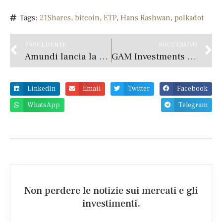
Tags:
21Shares
,
bitcoin
,
ETP
,
Hans Rashwan
,
polkadot
PRECEDENTE
SUCCESSIVO
Amundi lancia la divisione Amundi OCIO Solutions
GAM Investments – La Musa dei Mercati
LinkedIn
Email
Twitter
Facebook
WhatsApp
Telegram
Non perdere le notizie sui mercati e gli
investimenti.