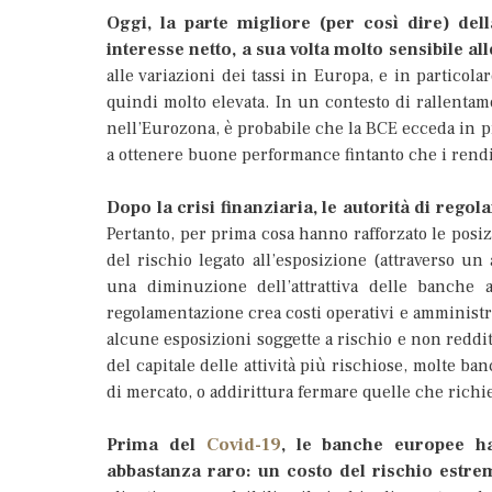
Oggi, la parte migliore (per così dire) del
interesse netto, a sua volta molto sensibile al
alle variazioni dei tassi in Europa, e in partico
quindi molto elevata. In un contesto di rallentam
nell’Eurozona, è probabile che la BCE ecceda in p
a ottenere buone performance fintanto che i rendi
Dopo la crisi finanziaria, le autorità di rego
Pertanto, per prima cosa hanno rafforzato le posi
del rischio legato all’esposizione (attraverso u
una diminuzione dell’attrattiva delle banche
regolamentazione crea costi operativi e amministr
alcune esposizioni soggette a rischio e non redditi
del capitale delle attività più rischiose, molte b
di mercato, o addirittura fermare quelle che richi
Prima del
Covid-19
, le banche europee h
abbastanza raro: un costo del rischio estr