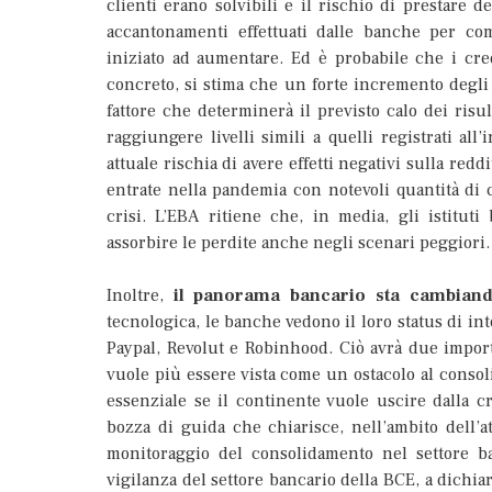
clienti erano solvibili e il rischio di prestare d
accantonamenti effettuati dalle banche per com
iniziato ad aumentare. Ed è probabile che i cre
concreto, si stima che un forte incremento degli 
fattore che determinerà il previsto calo dei risul
raggiungere livelli simili a quelli registrati all
attuale rischia di avere effetti negativi sulla red
entrate nella pandemia con notevoli quantità di c
crisi. L’EBA ritiene che, in media, gli istituti
assorbire le perdite anche negli scenari peggiori.
Inoltre,
il panorama bancario sta cambian
tecnologica, le banche vedono il loro status di i
Paypal, Revolut e Robinhood. Ciò avrà due impo
vuole più essere vista come un ostacolo al conso
essenziale se il continente vuole uscire dalla c
bozza di guida che chiarisce, nell’ambito dell’a
monitoraggio del consolidamento nel settore ba
vigilanza del settore bancario della BCE, a dichia