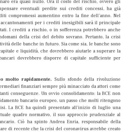
enaro era quasi nullo. Ora il costo del rischio, ovvero gli
pensare eventuali perdite sui crediti concessi, ha già
diti compromessi aumentino entro la fine dell’anno. Nel
accantonamenti per i crediti inesigibili sarà il principale
tati. I crediti a rischio, o in sofferenza potrebbero anche
’indomani della crisi del debito sovrano. Pertanto, la crisi
ditività delle banche in futuro. Sia come sia, le banche sono
apitale e liquidità, che dovrebbero aiutarle a superare la
 bancari dovrebbero disporre di capitale sufficiente per
do molto rapidamente.
Sullo sfondo della rivoluzione
ntermediari finanziari sempre più minacciato da attori come
rtanti conseguenze. Un ovvio consolidamento: la BCE non
lidamento bancario europeo, un passo che molti ritengono
risi. La BCE ha quindi presentato all’inizio di luglio una
ttuale quadro normativo, il suo approccio prudenziale al
ncario. Ciò ha spinto Andrea Enria, responsabile della
rare di recente che la crisi del coronavirus avrebbe creato