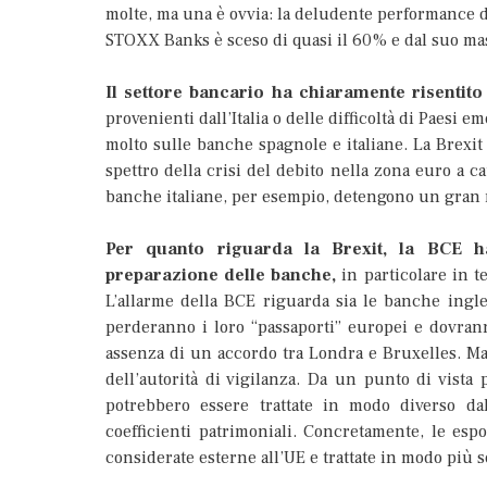
molte, ma una è ovvia: la deludente performance de
STOXX Banks è sceso di quasi il 60% e dal suo mas
Il settore bancario ha chiaramente risentito 
provenienti dall’Italia o delle difficoltà di Paesi
molto sulle banche spagnole e italiane. La Brexit
spettro della crisi del debito nella zona euro a 
banche italiane, per esempio, detengono un gran nu
Per quanto riguarda la Brexit, la BCE ha
preparazione delle banche,
in particolare in t
L’allarme della BCE riguarda sia le banche ingle
perderanno i loro “passaporti” europei e dovrann
assenza di un accordo tra Londra e Bruxelles. Ma 
dell’autorità di vigilanza. Da un punto di vista 
potrebbero essere trattate in modo diverso dal
coefficienti patrimoniali. Concretamente, le esp
considerate esterne all’UE e trattate in modo più s