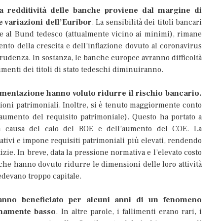
la redditività delle banche proviene dal margine di
le variazioni dell’Euribor
. La sensibilità dei titoli bancari
lare al Bund tedesco (attualmente vicino ai minimi), rimane
ento della crescita e dell’inflazione dovuto al coronavirus
rudenza. In sostanza, le banche europee avranno difficoltà
menti dei titoli di stato tedeschi diminuiranno.
lamentazione hanno voluto ridurre il rischio bancario.
zioni patrimoniali. Inoltre, si è tenuto maggiormente conto
n aumento del requisito patrimoniale). Questo ha portato a
 a causa del calo del ROE e dell’aumento del COE. La
ativi e impone requisiti patrimoniali più elevati, rendendo
zie. In breve, data la pressione normativa e l’elevato costo
anche hanno dovuto ridurre le dimensioni delle loro attività
edevano troppo capitale.
anno beneficiato per alcuni anni di un fenomeno
emamente basso
. In altre parole, i fallimenti erano rari, i