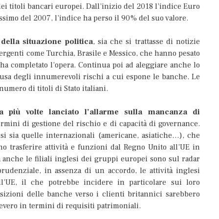
i titoli bancari europei. Dall’inizio del 2018 l’indice Euro
simo del 2007, l’indice ha perso il 90% del suo valore.
della situazione politica
, sia che si trattasse di notizie
 emergenti come Turchia, Brasile e Messico, che hanno pesato
 ha completato l’opera. Continua poi ad aleggiare anche lo
causa degli innumerevoli rischi a cui espone le banche. Le
mero di titoli di Stato italiani.
 più volte lanciato l’allarme sulla mancanza di
ermini di gestione del rischio e di capacità di governance.
si sia quelle internazionali (americane, asiatiche…), che
o trasferire attività e funzioni dal Regno Unito all’UE in
anche le filiali inglesi dei gruppi europei sono sul radar
prudenziale, in assenza di un accordo, le attività inglesi
l’UE, il che potrebbe incidere in particolare sui loro
osizioni delle banche verso i clienti britannici sarebbero
evero in termini di requisiti patrimoniali.