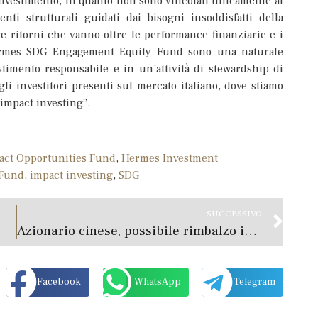
investimento, in quanto non sono vincolati unicamente al
ti strutturali guidati dai bisogni insoddisfatti della
are ritorni che vanno oltre le performance finanziarie e i
rmes SDG Engagement Equity Fund sono una naturale
timento responsabile e in un’attività di stewardship di
li investitori presenti sul mercato italiano, dove stiamo
 impact investing”.
ct Opportunities Fund
,
Hermes Investment
 Fund
,
impact investing
,
SDG
SUCCESSIVO
Azionario cinese, possibile rimbalzo in vista
Facebook
WhatsApp
Telegram