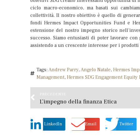
obiettivi SDG creano interessanti opportunità di 
ciclo macro-economico, ma basati sui cambiamen
collettività. Il nostro obiettivo è quello di gener
fondi Hermes Impact Opportunities Fund e He
estensione del nostro impegno storico nell’inves
successo. Siamo entusiasti di poter lavorare con g
assistendo a un crescente interesse per i prodotti
Tags:
Andrew Parry
,
Angelo Natale
,
Hermes Impa
Management
,
Hermes SDG Engagement Equity
PRECEDENTE
L’impegno della finanza Etica
LinkedIn
Email
Twitter