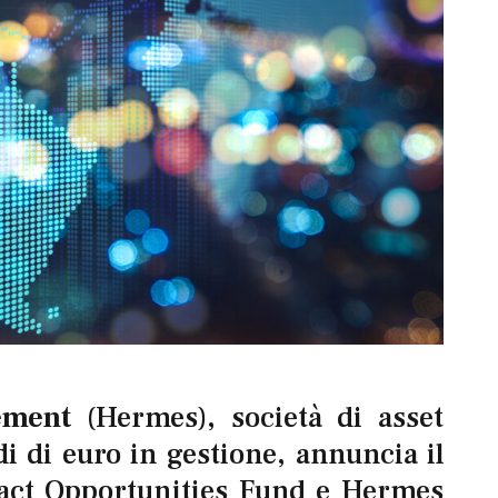
ement
(Hermes), società di asset
 di euro in gestione, annuncia il
act Opportunities Fund e Hermes