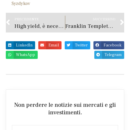
Syzdykov
PRECEDENTE
SUCCESSIVO
High yield, è necessario puntare sulla qualità per battere la crisi
Franklin Templeton ha siglato un accordo di distribuzione degli ETF con IWBank
LinkedIn
Email
Twitter
Facebook
WhatsApp
Telegram
Non perdere le notizie sui mercati e gli
investimenti.