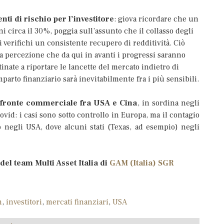
ti di rischio per l’investitore
: giova ricordare che un
ni circa il 30%, poggia sull’assunto che il collasso degli
i verifichi un consistente recupero di redditività. Ciò
to la percezione che da qui in avanti i progressi saranno
inate a riportare le lancette del mercato indietro di
parto finanziario sarà inevitabilmente fra i più sensibili.
il fronte commerciale fra USA e Cina
, in sordina negli
ovid: i casi sono sotto controllo in Europa, ma il contagio
o negli USA, dove alcuni stati (Texas, ad esempio) negli
del team Multi Asset Italia di
GAM (Italia) SGR
m
,
investitori
,
mercati finanziari
,
USA