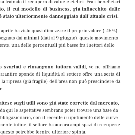
a trainato il recupero di value e ciclici. Fra i beneficiari
rio, il cui modello di business, già infiacchito dalle
 stato ulteriormente danneggiato dall’attuale crisi.
1 aprile ha visto quasi dimezzare il proprio valore (-46%).
segnato dai minimi (dati al 9 giugno), questo movimento
te, una delle percentuali più basse fra i settori dello
svariati e rimangono tuttora validi,
ve ne offriamo
arantire sponde di liquidità al settore offre una sorta di
e la ripresa (già fragile) dell’area non può prescindere da
e.
attese sugli utili sono già state corrette dal mercato,
 da qui le aspettative sembrano poter trovare una base da
obbligazionario, con il recente irripidimento delle curve
mente infine, il settore ha ancora ampi spazi di recupero:
 questo potrebbe fornire ulteriore spinta.