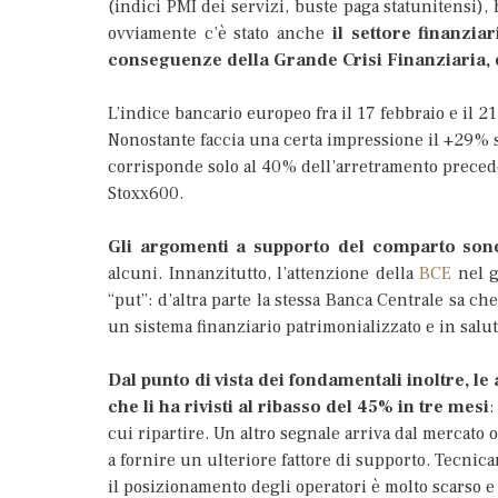
(indici PMI dei servizi, buste paga statunitensi), h
ovviamente c’è stato anche
il settore finanzia
conseguenze della Grande Crisi Finanziaria, è
L’indice bancario europeo fra il 17 febbraio e il 2
Nonostante faccia una certa impressione il +29% 
corrisponde solo al 40% dell’arretramento preceden
Stoxx600.
Gli argomenti a supporto del comparto sono 
alcuni. Innanzitutto, l’attenzione della
BCE
nel g
“put”: d’altra parte la stessa Banca Centrale sa ch
un sistema finanziario patrimonializzato e in salut
Dal punto di vista dei fondamentali inoltre, le 
che li ha rivisti al ribasso del 45% in tre mesi
:
cui ripartire. Un altro segnale arriva dal mercato 
a fornire un ulteriore fattore di supporto. Tecnica
il posizionamento degli operatori è molto scarso e