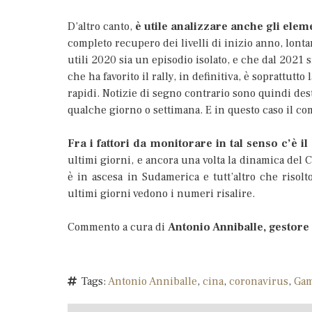
D’altro canto,
è utile analizzare anche gli elemen
completo recupero dei livelli di inizio anno, lonta
utili 2020 sia un episodio isolato, e che dal 2021 s
che ha favorito il rally, in definitiva, è soprattut
rapidi. Notizie di segno contrario sono quindi dest
qualche giorno o settimana. E in questo caso il com
Fra i fattori da monitorare in tal senso c’è 
ultimi giorni, e ancora una volta la dinamica del C
è in ascesa in Sudamerica e tutt’altro che risolt
ultimi giorni vedono i numeri risalire.
Commento a cura di
Antonio Anniballe, gestore 
Tags:
Antonio Anniballe
,
cina
,
coronavirus
,
Ga